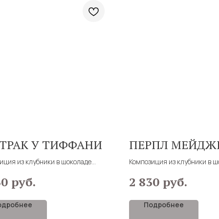
ТРАК У ТИФФАНИ
ПЕРПЛ МЕЙДЖ
иция из клубники в шоколаде
Композиция из клубники в ш
дизайнерской коробке
я сборки 30 минут
руб.
руб.
30
2 830
Время сборки 45 м
одробнее
Подробнее