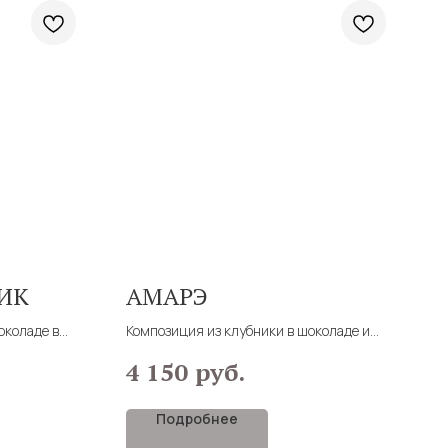
ИК
АМАРЭ
околаде в
Композиция из клубники в шоколаде и
ягод голубики
руб.
4 150
инут
Время сборки 30 минут
Подробнее